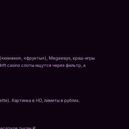
 («книжки», «фрукты»), Megaways, краш-игры
rift casino слоты ищутся через фильтр, а
te). Картинка в HD, лимиты в рублях.
десятков тысяч ₽.