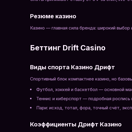
Резюме казино
Казино — главная сила бренда: широкий выбор 
Беттинг Drift Casino
Виды спорта Казино Дрифт
Спортивный блок компактнее казино, но базов
Футбол, хоккей и баскетбол — основной ма
Теннис и киберспорт — подробная роспись 
Пари: исход, тотал, фора, точный счёт, экс
Коэффициенты Дрифт Казино