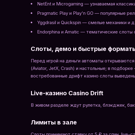
NetEnt и Microgaming — узнаваемая классик
Pragmatic Play и Play'n GO — популярные ре
Yggdrasil и Quickspin — смелые механики и 
Endorphina и Amatic — тематические слоты
Слоты, демо и быстрые формат
Перед игрой на деньги автоматы открываются 
(Aviator, JetX, Crash) и настольные; в подборк
востребованные дрифт казино слоты выведены
Live-казино Casino Drift
В живом разделе ждут рулетка, блэкджек, бакк
Лимиты в зале
Слоты принимают ставку от 5 ₽ за спин, live-