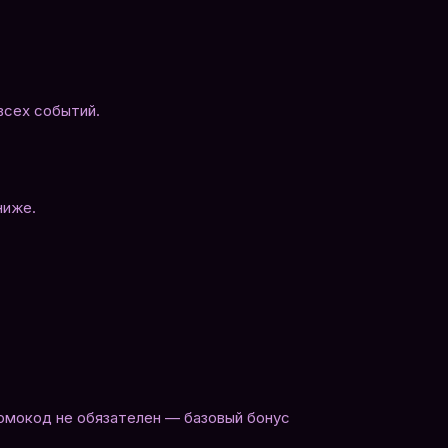
всех событий.
ниже.
ромокод не обязателен — базовый бонус