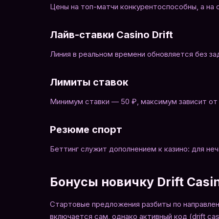
Цены на топ-матчи конкурентоспособны, а на
Лайв-ставки Casino Drift
Линия в реальном времени обновляется без за
Лимиты ставок
Минимум ставки — 50 ₽, максимум зависит от
Резюме спорт
Беттинг служит дополнением к казино: для неч
Бонусы новичку Drift Casi
Стартовые предложения разбиты по направлени
включается сам, однако активный код (drift c