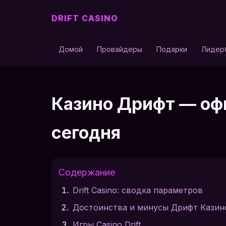
DRIFT CASINO
Домой
Провайдеры
Подарки
Лидер
Казино Дрифт — офи
сегодня
Содержание
Drift Casino: сводка параметров
Достоинства и минусы Дрифт Казин
Игры Casino Drift