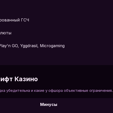
ированный ГСЧ
валюты
Play'n GO, Yggdrasil, Microgaming
ифт Казино
дка убедительна и какие у офшора объективные ограничения.
Минусы