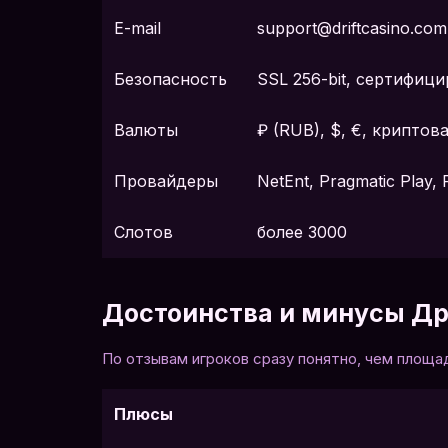
E-mail
support@driftcasino.com
Безопасность
SSL 256-bit, сертифиц
Валюты
₽ (RUB), $, €, крипто
Провайдеры
NetEnt, Pragmatic Play, 
Слотов
более 3000
Достоинства и минусы Др
По отзывам игроков сразу понятно, чем площа
Плюсы